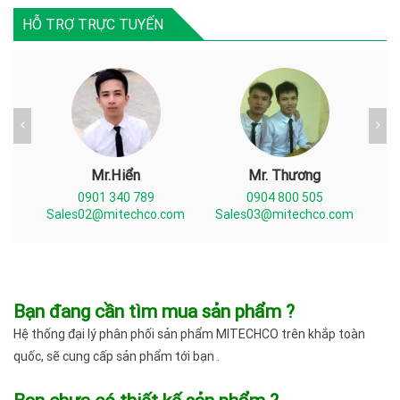
HỖ TRỢ TRỰC TUYẾN
Mr.Hiển
Mr. Thương
0901 340 789
0904 800 505
com
Sales02@mitechco.com
Sales03@mitechco.com
Sa
Bạn đang cần tìm mua sản phẩm ?
Hệ thống đại lý phân phối sản phẩm MITECHCO trên khắp toàn
quốc, sẽ cung cấp sản phẩm tới bạn .