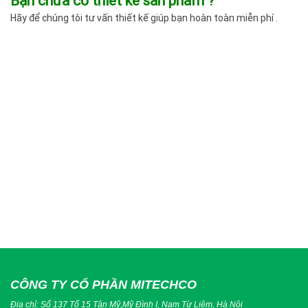
Bạn chưa có thiết kế sản phẩm ?
Hãy để chúng tôi tư vấn thiết kế giúp bạn hoàn toàn miễn phí .
CÔNG TY CỔ PHẦN MITECHCO
Địa chỉ: Số 137 Tổ 15 Tân Mỹ,Mỹ Đình I, Nam Từ Liêm, Hà Nội