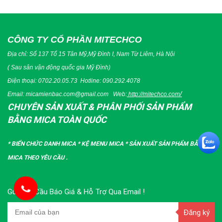
CÔNG TY CỔ PHẦN MITECHCO
Địa chỉ: Số 137 Tổ 15 Tân Mỹ,Mỹ Đình I, Nam Từ Liêm, Hà Nội
( Sau sân vận động quốc gia Mỹ Đình)
Điện thoại:
0702.20.05.73
Hotline:
090.292.4078
/
Email:
micamienbac.com@gmail.com
Web:
http://mitechco.com
CHUYÊN SẢN XUẤT & PHÂN PHỐI SẢN PHẨM
BẰNG MICA TOÀN QUỐC
*
BIỂN CHỨC DANH MICA
*
KỆ MENU MICA
*
SẢN XUẤT SẢN PHẨM BẰNG
MICA THEO YÊU CẦU
.
Gửi Yêu Cầu Báo Giá & Hỗ Trợ Qua Email !
Đăng ký