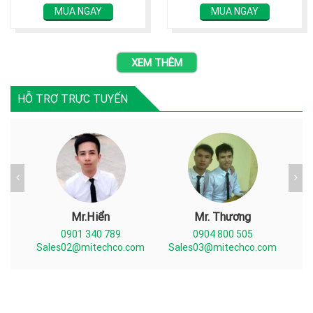
MUA NGAY
MUA NGAY
XEM THÊM
HỖ TRỢ TRỰC TUYẾN
Mr.Hiển
Mr. Thương
0901 340 789
0904 800 505
com
Sales02@mitechco.com
Sales03@mitechco.com
Sa