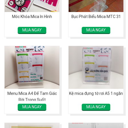
Móc Khóa Mica In Hình
Bục Phát Biểu Mica MTC 31
MUA NGAY
MUA NGAY
Menu Mica A4 Đế Tam Giác
Kệ mica đựng tờ rơi A5 1 ngăn
Rời Trong Suốt
MUA NGAY
MUA NGAY