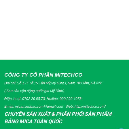
CÔNG TY CỔ PHẦN MITECHCO
Địa chỉ: Số 137 Tổ 15 Tân Mỹ,Mỹ Đình I, Nam Từ Liêm, Hà Nội
( Sau sân vận động quốc gia Mỹ Đình)
Điện thoại:
0702.20.05.73
Hotline:
090.292.4078
/
Email:
micamienbac.com@gmail.com
Web:
http://mitechco.com
CHUYÊN SẢN XUẤT & PHÂN PHỐI SẢN PHẨM
BẰNG MICA TOÀN QUỐC