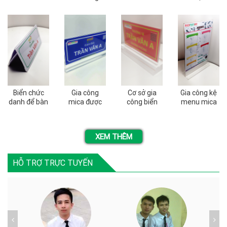
chức danh
được gia
chức danh
xuất như thế
mica chất
công như
dành cho
nào
lượng
thế nào
trưởng
phòng
Biển chức
Gia công
Cơ sở gia
Gia công kệ
danh để bàn
mica được
công biển
menu mica
và những
ứng dụng để
chức danh
a5 bằng
quy định bạn
làm biển tên
quân đội
chất liệu
nên biết
chức danh
bằng mica
mica nào tốt
XEM THÊM
tại miền bắc
HỖ TRỢ TRỰC TUYẾN