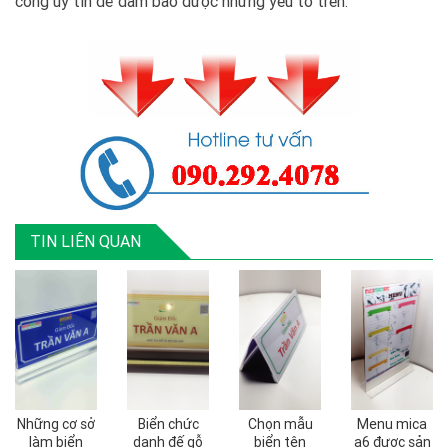
công uy tín để đảm bảo được những yếu tố trên.
TIN LIÊN QUAN
Những cơ sở
Biển chức
Chọn mẫu
Menu mica
làm biển
danh đế gỗ
biển tên
a6 được sản