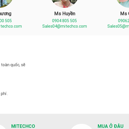
hương
Ms Huyền
Ms 
00 505
0904 805 505
0906
techco.com
Sales04@mitechco.com
Sales05@m
 toàn quốc, sẽ
phí .
MITECHCO
MUA Ở ĐÂU