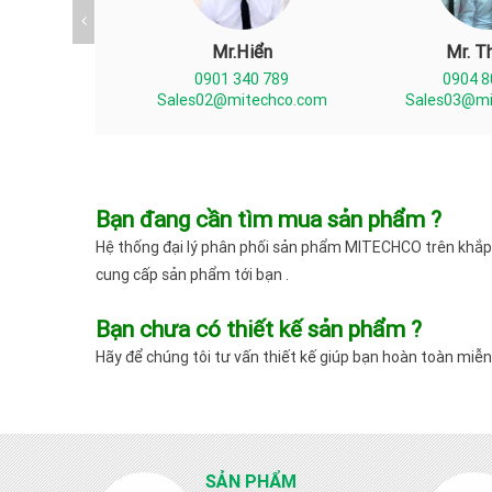
Đức
Mr.Hiển
Mr. T
47 868
0901 340 789
0904 8
techco.com
Sales02@mitechco.com
Sales03@mi
Bạn đang cần tìm mua sản phẩm ?
Hệ thống đại lý phân phối sản phẩm MITECHCO trên khắp
cung cấp sản phẩm tới bạn .
Bạn chưa có thiết kế sản phẩm ?
Hãy để chúng tôi tư vấn thiết kế giúp bạn hoàn toàn miễn 
SẢN PHẨM