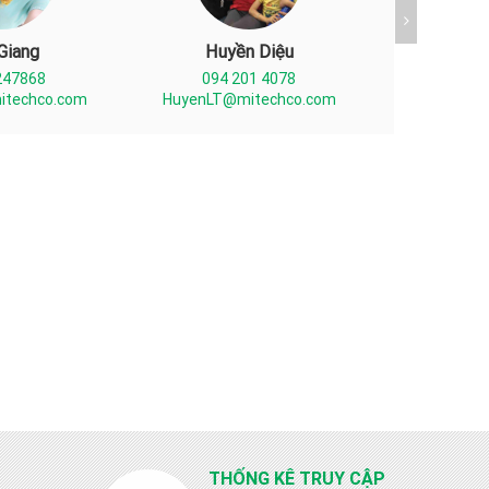
Giang
Huyền Diệu
Trầ
247868
094 201 4078
0702 
itechco.com
HuyenLT@mitechco.com
trantien@
THỐNG KÊ TRUY CẬP