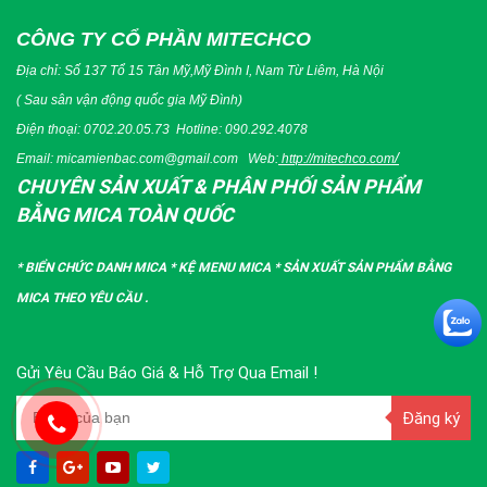
CÔNG TY CỔ PHẦN MITECHCO
Địa chỉ: Số 137 Tổ 15 Tân Mỹ,Mỹ Đình I, Nam Từ Liêm, Hà Nội
( Sau sân vận động quốc gia Mỹ Đình)
Điện thoại:
0702.20.05.73
Hotline:
090.292.4078
/
Email:
micamienbac.com@gmail.com
Web:
http://mitechco.com
CHUYÊN SẢN XUẤT & PHÂN PHỐI SẢN PHẨM
BẰNG MICA TOÀN QUỐC
*
BIỂN CHỨC DANH MICA
*
KỆ MENU MICA
*
SẢN XUẤT SẢN PHẨM BẰNG
MICA THEO YÊU CẦU
.
Gửi Yêu Cầu Báo Giá & Hỗ Trợ Qua Email !
Đăng ký