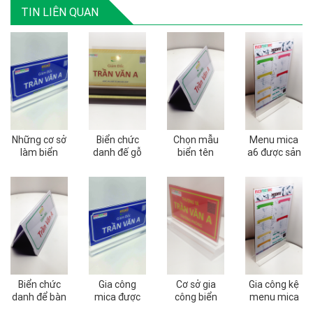
TIN LIÊN QUAN
Những cơ sở
Biển chức
Chọn mẫu
Menu mica
làm biển
danh đế gỗ
biển tên
a6 được sản
chức danh
được gia
chức danh
xuất như thế
mica chất
công như
dành cho
nào
lượng
thế nào
trưởng
phòng
Biển chức
Gia công
Cơ sở gia
Gia công kệ
danh để bàn
mica được
công biển
menu mica
và những
ứng dụng để
chức danh
a5 bằng