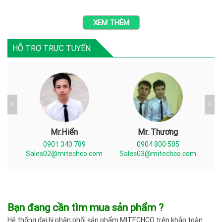
quy định bạn
làm biển tên
quân đội
chất liệu
nên biết
chức danh
bằng mica
mica nào tốt
XEM THÊM
tại miền bắc
HỖ TRỢ TRỰC TUYẾN
Mr.Hiển
Mr. Thương
0901 340 789
0904 800 505
com
Sales02@mitechco.com
Sales03@mitechco.com
Sa
Bạn đang cần tìm mua sản phẩm ?
Hệ thống đại lý phân phối sản phẩm MITECHCO trên khắp toàn