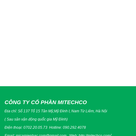
CÔNG TY CỔ PHẦN MITECHCO
Địa chỉ: Số 137 Tổ 15 Tân Mỹ,Mỹ Đình I, Nam Từ Liêm, Hà Nội
( Sau sân vận động quốc gia Mỹ Đình)
Điện thoại:
0702.20.05.73
Hotline:
090.292.4078
/
Email:
micamienbac.com@gmail.com
Web:
http://mitechco.com